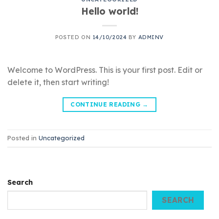
Hello world!
POSTED ON
14/10/2024
BY
ADMINV
Welcome to WordPress. This is your first post. Edit or
delete it, then start writing!
CONTINUE READING
→
Posted in
Uncategorized
Search
SEARCH