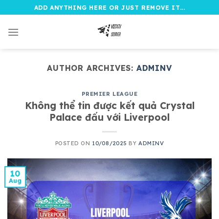
Skip
ADD ANYTHING HERE OR JUST REMOVE IT...
to
content
AUTHOR ARCHIVES:
ADMINV
PREMIER LEAGUE
Không thể tin được kết quả Crystal
Palace đấu với Liverpool
POSTED ON
10/08/2025
BY
ADMINV
10
Aug