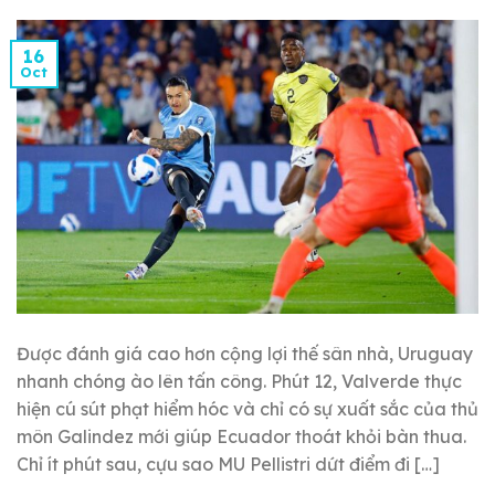
16
Oct
Được đánh giá cao hơn cộng lợi thế sân nhà, Uruguay
nhanh chóng ào lên tấn công. Phút 12, Valverde thực
hiện cú sút phạt hiểm hóc và chỉ có sự xuất sắc của thủ
môn Galindez mới giúp Ecuador thoát khỏi bàn thua.
Chỉ ít phút sau, cựu sao MU Pellistri dứt điểm đi […]