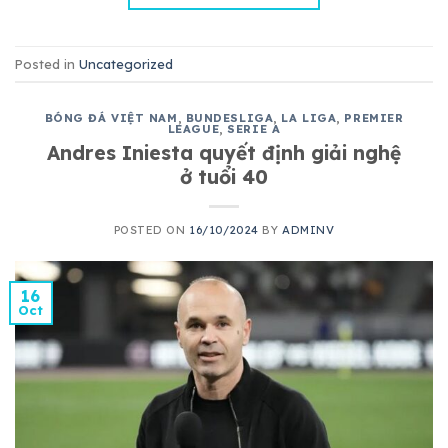
Posted in
Uncategorized
BÓNG ĐÁ VIỆT NAM
,
BUNDESLIGA
,
LA LIGA
,
PREMIER
LEAGUE
,
SERIE A
Andres Iniesta quyết định giải nghệ
ở tuổi 40
POSTED ON
16/10/2024
BY
ADMINV
16
Oct