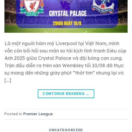
Là một người hâm mộ Liverpool tại Việt Nam, mình
vẫn còn bồi hồi sau màn so tài kịch tính tranh Siêu cúp
Anh 2025 giữa Crystal Palace và đội bóng con cưng.
Trận đấu diễn ra trên sân Wembley tối 10/08 đã thực
sự mang đến những giây phút “thót tim” nhưng lại vô
[…]
CONTINUE READING
→
Posted in
Premier League
UNCATEGORIZED