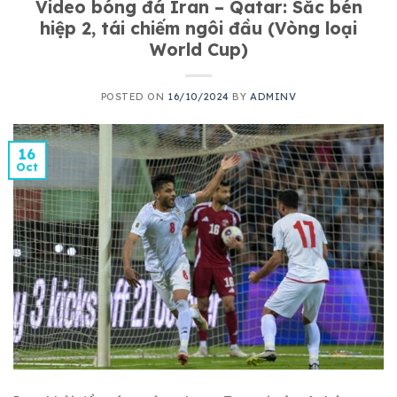
Video bóng đá Iran – Qatar: Sắc bén
hiệp 2, tái chiếm ngôi đầu (Vòng loại
World Cup)
POSTED ON
16/10/2024
BY
ADMINV
16
Oct