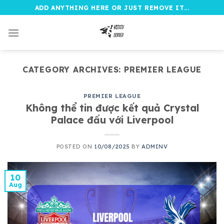
Skip
ADD ANYTHING HERE OR JUST REMOVE IT...
to
content
CATEGORY ARCHIVES:
PREMIER LEAGUE
PREMIER LEAGUE
Không thể tin được kết quả Crystal
Palace đấu với Liverpool
POSTED ON
10/08/2025
BY
ADMINV
10
Aug