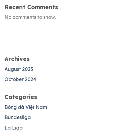
Recent Comments
No comments to show.
Archives
August 2025
October 2024
Categories
Bóng đá Việt Nam
Bundesliga
La Liga