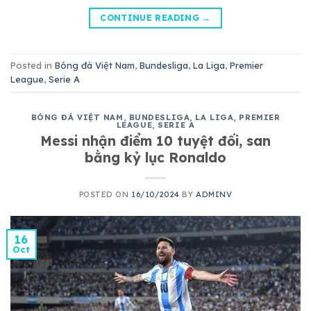
CONTINUE READING
→
Posted in
Bóng đá Việt Nam
,
Bundesliga
,
La Liga
,
Premier
League
,
Serie A
BÓNG ĐÁ VIỆT NAM
,
BUNDESLIGA
,
LA LIGA
,
PREMIER
LEAGUE
,
SERIE A
Messi nhận điểm 10 tuyệt đối, san
bằng kỷ lục Ronaldo
POSTED ON
16/10/2024
BY
ADMINV
16
Oct