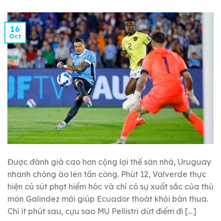
16
Oct
Được đánh giá cao hơn cộng lợi thế sân nhà, Uruguay
nhanh chóng ào lên tấn công. Phút 12, Valverde thực
hiện cú sút phạt hiểm hóc và chỉ có sự xuất sắc của thủ
môn Galindez mới giúp Ecuador thoát khỏi bàn thua.
Chỉ ít phút sau, cựu sao MU Pellistri dứt điểm đi […]